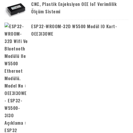
CNC, Plastik Enjeksiyon OEE IoT Verimlilik
Ölçüm Sistemi
ESP32-WROOM-32D W5500 Modül IO Kart-
OEE3I3OWE