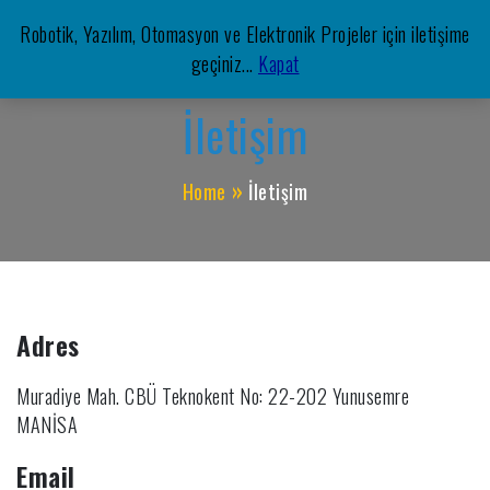
Skip
Robotik, Yazılım, Otomasyon ve Elektronik Projeler için iletişime
to
Meşe Mekatronik Yazılım
geçiniz...
Kapat
Otomasyon, Robotik, Yazılım, Elektronik, Mekatronik,
content
İletişim
Home
İletişim
Adres
Muradiye Mah. CBÜ Teknokent No: 22-202 Yunusemre
MANİSA
Email