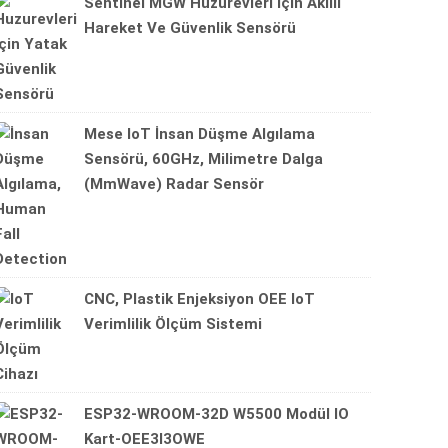
Sentinel MGW Huzurevleri Için Akıllı
Hareket Ve Güvenlik Sensörü
Mese IoT İnsan Düşme Algılama
Sensörü, 60GHz, Milimetre Dalga
(mmWave) Radar Sensör
CNC, Plastik Enjeksiyon OEE IoT
Verimlilik Ölçüm Sistemi
ESP32-WROOM-32D W5500 Modül IO
Kart-OEE3I3OWE