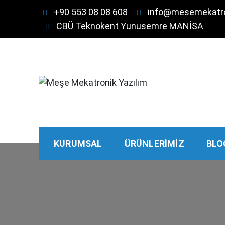
Skip
+90 553 08 08 608
info@mesemekatr
to
CBÜ Teknokent Yunusemre MANİSA
content
Meşe Mekatronik Yazılım
Otomasyon, Robotik, Yazılım, Elektronik, Mekat
KURUMSAL
ÜRÜNLERIMIZ
BLO