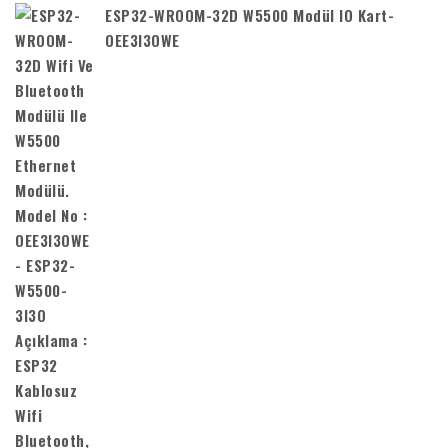
ESP32-WROOM-32D W5500 Modül IO Kart-
OEE3I3OWE