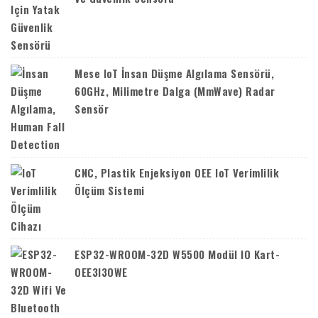
Mese IoT İnsan Düşme Algılama Sensörü,
60GHz, Milimetre Dalga (mmWave) Radar
Sensör
CNC, Plastik Enjeksiyon OEE IoT Verimlilik
Ölçüm Sistemi
ESP32-WROOM-32D W5500 Modül IO Kart-
OEE3I3OWE