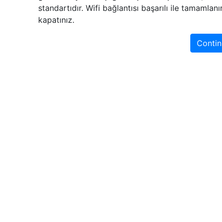
Grubu
standartıdır. Wifi bağlantısı başarılı ile tamamlan
Devreye
kapatınız.
Alma
için
Contin