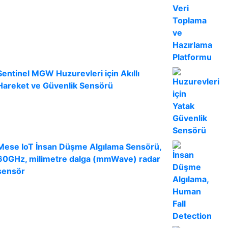
Sentinel MGW Huzurevleri için Akıllı
Hareket ve Güvenlik Sensörü
Mese IoT İnsan Düşme Algılama Sensörü,
60GHz, milimetre dalga (mmWave) radar
sensör