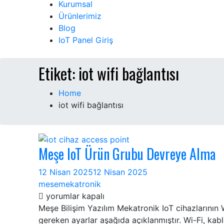
Kurumsal
Ürünlerimiz
Blog
IoT Panel Giriş
Etiket:
iot wifi bağlantısı
Home
iot wifi bağlantısı
Meşe IoT Ürün Grubu Devreye Alma
12 Nisan 2025
12 Nisan 2025
mesemekatronik
Meşe
yorumlar kapalı
IoT
Meşe Bilişim Yazılım Mekatronik IoT cihazlarının 
Ürün
gereken ayarlar aşağıda açıklanmıştır. Wi-Fi, ka