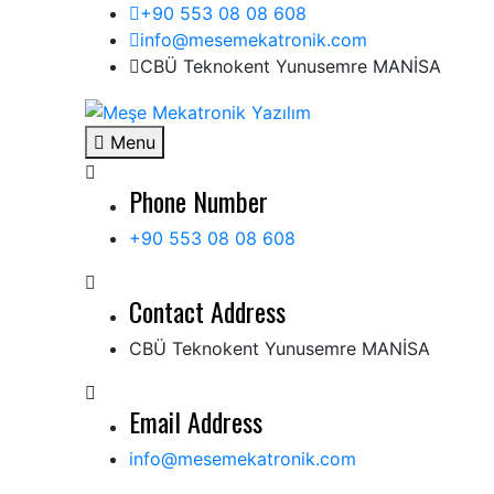
Skip
+90 553 08 08 608
to
info@mesemekatronik.com
content
CBÜ Teknokent Yunusemre MANİSA
Meşe Mekatronik Yazılım
Otomasyon, Robotik, Yazılım, Elektronik, Mekatro
Menu
Phone Number
+90 553 08 08 608
Contact Address
CBÜ Teknokent Yunusemre MANİSA
Email Address
info@mesemekatronik.com