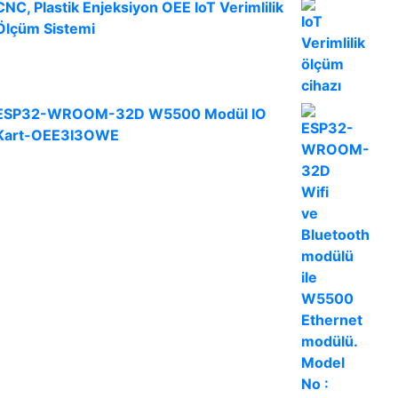
CNC, Plastik Enjeksiyon OEE IoT Verimlilik
Ölçüm Sistemi
ESP32-WROOM-32D W5500 Modül IO
Kart-OEE3I3OWE