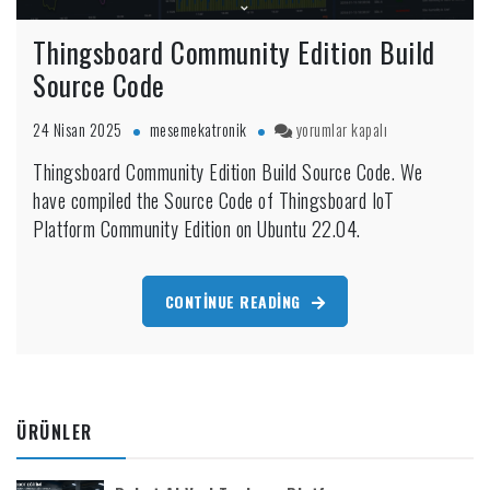
Thingsboard Community Edition Build
Source Code
Thingsboard
24 Nisan 2025
mesemekatronik
yorumlar kapalı
Community
Thingsboard Community Edition Build Source Code. We
Edition
have compiled the Source Code of Thingsboard IoT
Build
Source
Platform Community Edition on Ubuntu 22.04.
Code
için
CONTINUE READING
ÜRÜNLER