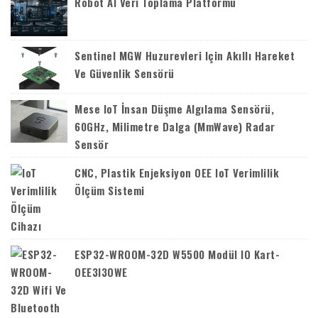
Robot AI Veri Toplama Platformu
Sentinel MGW Huzurevleri Için Akıllı Hareket
Ve Güvenlik Sensörü
Mese IoT İnsan Düşme Algılama Sensörü,
60GHz, Milimetre Dalga (mmWave) Radar
Sensör
CNC, Plastik Enjeksiyon OEE IoT Verimlilik
Ölçüm Sistemi
ESP32-WROOM-32D W5500 Modül IO Kart-
OEE3I3OWE