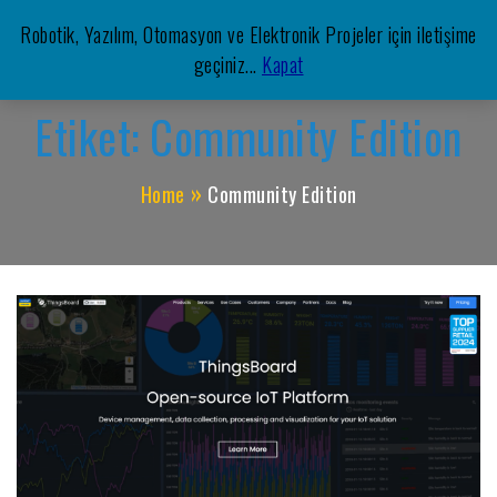
Skip
Robotik, Yazılım, Otomasyon ve Elektronik Projeler için iletişime
to
Meşe Mekatronik Yazılım
geçiniz...
Kapat
Otomasyon, Robotik, Yazılım, Elektronik, Mekatronik,
content
Etiket:
Community Edition
Home
Community Edition