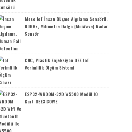
Mese IoT İnsan Düşme Algılama Sensörü,
60GHz, Milimetre Dalga (mmWave) Radar
Sensör
CNC, Plastik Enjeksiyon OEE IoT
Verimlilik Ölçüm Sistemi
ESP32-WROOM-32D W5500 Modül IO
Kart-OEE3I3OWE