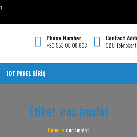
m
Phone Number
Contact Add
+90 553 08 08 608
CBÜ Teknokent
IOT PANEL GIRIŞ
Etiket:
cnc imalat
Home
cnc imalat