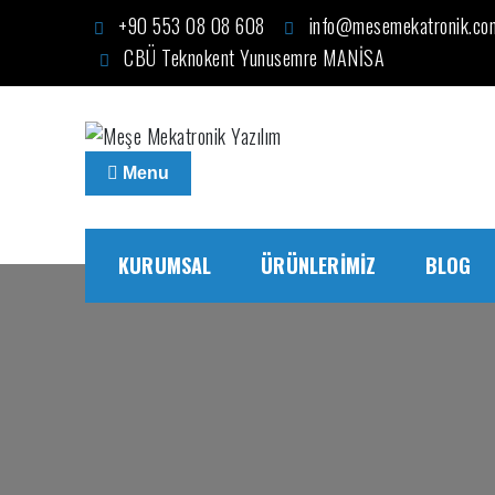
Skip
+90 553 08 08 608
info@mesemekatronik.co
to
CBÜ Teknokent Yunusemre MANİSA
content
Meşe Mekatronik Yazılım
Otomasyon, Robotik, Yazılım, Elektronik, Mekatronik,
Menu
KURUMSAL
ÜRÜNLERIMIZ
BLOG