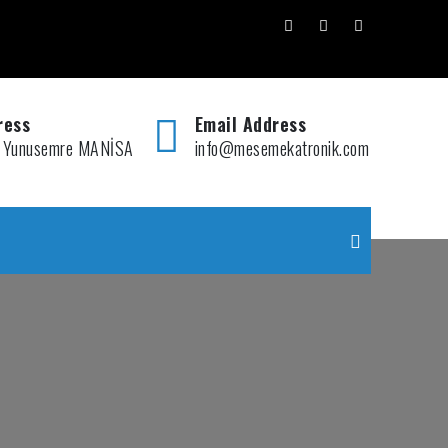
ress
Email Address
 Yunusemre MANİSA
info@mesemekatronik.com