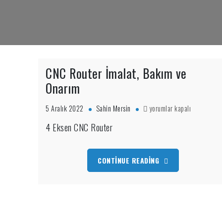
CNC Router İmalat, Bakım ve
Onarım
CNC
5 Aralık 2022
Sahin Mersin
yorumlar kapalı
Router
4 Eksen CNC Router
İmalat,
Bakım
ve
Onarım
CONTINUE READING
için