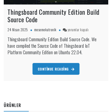
Thingsboard Community Edition Build
Source Code
Thingsboard
24 Nisan 2025
mesemekatronik
yorumlar kapalı
Community
Thingsboard Community Edition Build Source Code. We
Edition
have compiled the Source Code of Thingsboard IoT
Build
Source
Platform Community Edition on Ubuntu 22.04.
Code
için
CONTINUE READING
ÜRÜNLER