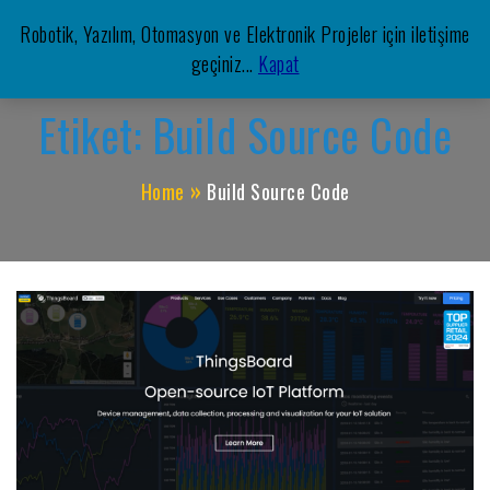
Skip
Robotik, Yazılım, Otomasyon ve Elektronik Projeler için iletişime
to
Meşe Mekatronik Yazılım
geçiniz...
Kapat
Otomasyon, Robotik, Yazılım, Elektronik, Mekatronik,
content
Etiket:
Build Source Code
Home
Build Source Code