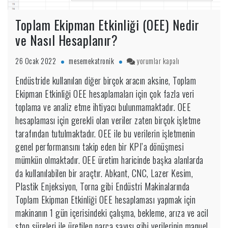
Toplam Ekipman Etkinliği (OEE) Nedir
ve Nasıl Hesaplanır?
Toplam
26 Ocak 2022
mesemekatronik
yorumlar kapalı
Ekipman
Endüstride kullanılan diğer birçok aracın aksine, Toplam
Etkinliği
Ekipman Etkinliği OEE hesaplamaları için çok fazla veri
(OEE)
Nedir
toplama ve analiz etme ihtiyacı bulunmamaktadır. OEE
ve
hesaplaması için gerekli olan veriler zaten birçok işletme
Nasıl
tarafından tutulmaktadır. OEE ile bu verilerin işletmenin
Hesaplanır?
genel performansını takip eden bir KPI’a dönüşmesi
için
mümkün olmaktadır. OEE üretim haricinde başka alanlarda
da kullanılabilen bir araçtır. Abkant, CNC, Lazer Kesim,
Plastik Enjeksiyon, Torna gibi Endüstri Makinalarında
Toplam Ekipman Etkinliği OEE hesaplaması yapmak için
makinanın 1 gün içerisindeki çalışma, bekleme, arıza ve acil
stop süreleri ile üretilen parça sayısı gibi verilerinin manuel