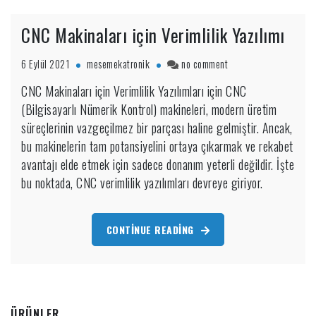
CNC Makinaları için Verimlilik Yazılımı
on
6 Eylül 2021
mesemekatronik
no comment
CNC
CNC Makinaları için Verimlilik Yazılımları için CNC
Makinaları
(Bilgisayarlı Nümerik Kontrol) makineleri, modern üretim
için
Verimlilik
süreçlerinin vazgeçilmez bir parçası haline gelmiştir. Ancak,
Yazılımı
bu makinelerin tam potansiyelini ortaya çıkarmak ve rekabet
avantajı elde etmek için sadece donanım yeterli değildir. İşte
bu noktada, CNC verimlilik yazılımları devreye giriyor.
CONTINUE READING
ÜRÜNLER