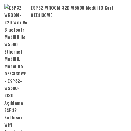
ESP32-WROOM-32D W5500 Modül IO Kart-
OEE3I3OWE